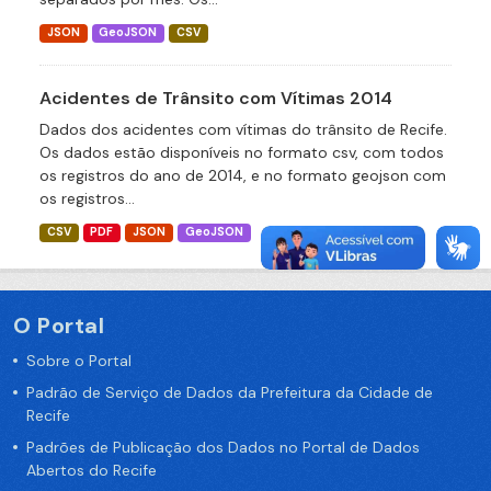
JSON
GeoJSON
CSV
Acidentes de Trânsito com Vítimas 2014
Dados dos acidentes com vítimas do trânsito de Recife.
Os dados estão disponíveis no formato csv, com todos
os registros do ano de 2014, e no formato geojson com
os registros...
CSV
PDF
JSON
GeoJSON
O Portal
Sobre o Portal
Padrão de Serviço de Dados da Prefeitura da Cidade de
Recife
Padrões de Publicação dos Dados no Portal de Dados
Abertos do Recife