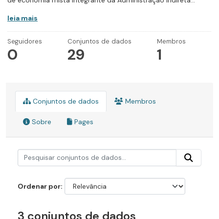
de economia mista integrante da Administração Indireta...
leia mais
Seguidores
Conjuntos de dados
Membros
0
29
1
Conjuntos de dados
Membros
Sobre
Pages
Ordenar por
3 conjuntos de dados