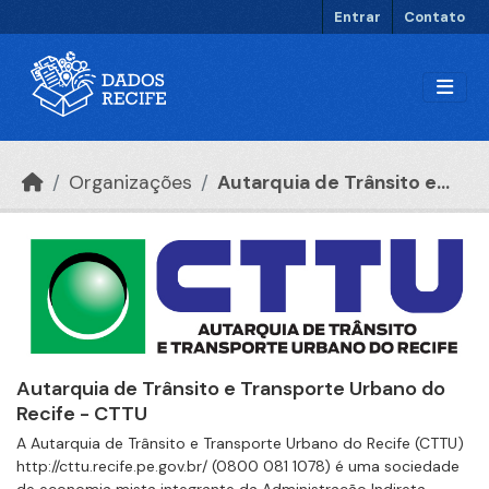
Ir para o conteúdo principal
Entrar
Contato
Organizações
Autarquia de Trânsito e...
Autarquia de Trânsito e Transporte Urbano do
Recife - CTTU
A Autarquia de Trânsito e Transporte Urbano do Recife (CTTU)
http://cttu.recife.pe.gov.br/ (0800 081 1078) é uma sociedade