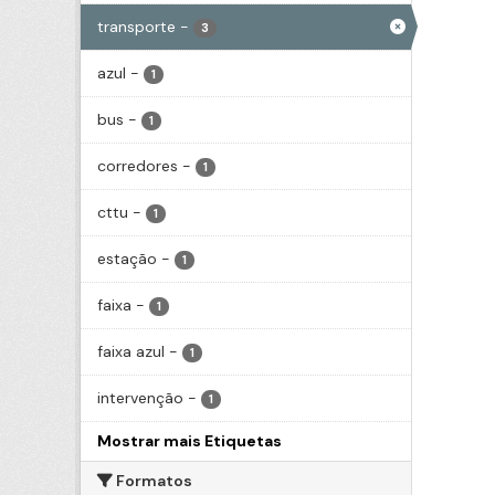
transporte
-
3
azul
-
1
bus
-
1
corredores
-
1
cttu
-
1
estação
-
1
faixa
-
1
faixa azul
-
1
intervenção
-
1
Mostrar mais Etiquetas
Formatos