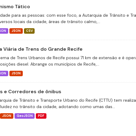
nismo Tático
idade para as pessoas: com esse foco, a Autarquia de Trânsito e T
ersos locais da cidade, áreas de trânsito calmo,...
SON
JSON
CSV
a Viária de Trens do Grande Recife
tema de Trens Urbanos de Recife possui 71 km de extensão e é operado
sições diesel. Abrange os municípios de Recife,...
SON
JSON
as e Corredores de ônibus
arquia de Trânsito e Transporte Urbano do Recife (CTTU) tem realiz
fluidez no trânsito da cidade, adotando como umas das...
JSON
GeoJSON
PDF