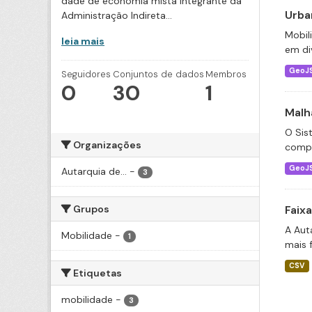
dade de economia mista integrante da
Urba
Administração Indireta...
Mobil
leia mais
em div
GeoJ
Seguidores
Conjuntos de dados
Membros
0
30
1
Malh
O Sis
Organizações
compo
GeoJ
Autarquia de...
-
3
Grupos
Faix
A Aut
Mobilidade
-
1
mais 
CSV
Etiquetas
mobilidade
-
3