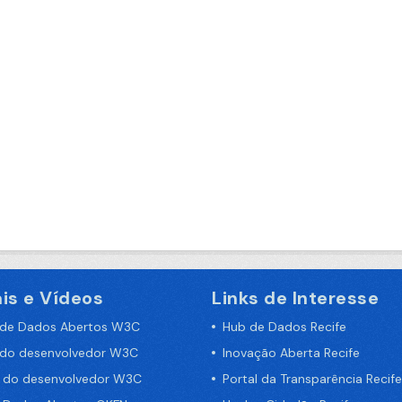
is e Vídeos
Links de Interesse
 de Dados Abertos W3C
Hub de Dados Recife
 do desenvolvedor W3C
Inovação Aberta Recife
a do desenvolvedor W3C
Portal da Transparência Recife