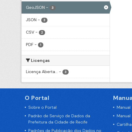
GeoJSON
-
3
JSON
-
3
CSV
-
2
PDF
-
1
Licenças
Licença Aberta...
-
3
O Portal
Manua
Sobre o Portal
Manual
Padrão de Serviço de Dados da
Manual
Prefeitura da Cidade de Recife
Cartilh
Padrões de Publicação dos Dados no