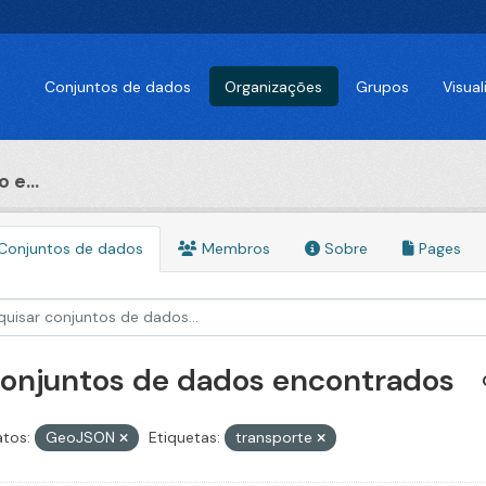
Conjuntos de dados
Organizações
Grupos
Visua
 e...
Conjuntos de dados
Membros
Sobre
Pages
conjuntos de dados encontrados
tos:
GeoJSON
Etiquetas:
transporte