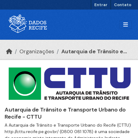
Ir para o conteúdo principal
Entrar
Contato
Organizações
Autarquia de Trânsito e...
Autarquia de Trânsito e Transporte Urbano do
Recife - CTTU
A Autarquia de Trânsito e Transporte Urbano do Recife (CTTU)
http://cttu.recife.pe.gov.br/ (0800 081 1078) é uma sociedade