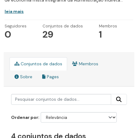
de economia mista integrante da Administração Indireta...
leia mais
Seguidores
Conjuntos de dados
Membros
0
29
1
Conjuntos de dados
Membros
Sobre
Pages
Ordenar por
4 conjuntos de dados