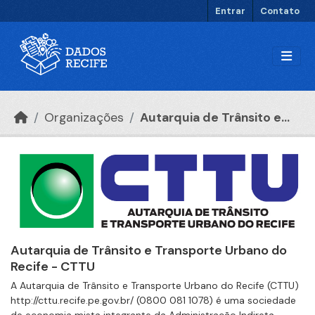
Ir para o conteúdo principal
Entrar
Contato
Organizações
Autarquia de Trânsito e...
Autarquia de Trânsito e Transporte Urbano do
Recife - CTTU
A Autarquia de Trânsito e Transporte Urbano do Recife (CTTU)
http://cttu.recife.pe.gov.br/ (0800 081 1078) é uma sociedade