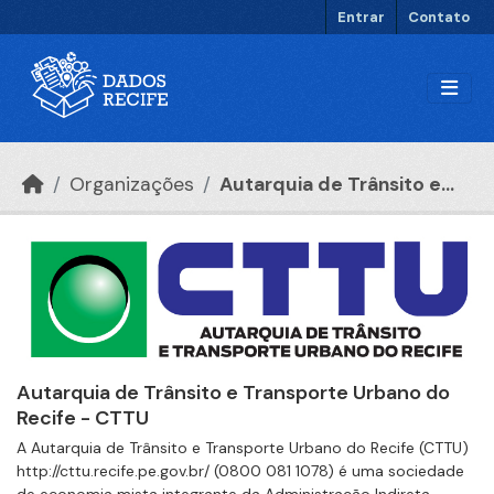
Ir para o conteúdo principal
Entrar
Contato
Organizações
Autarquia de Trânsito e...
Autarquia de Trânsito e Transporte Urbano do
Recife - CTTU
A Autarquia de Trânsito e Transporte Urbano do Recife (CTTU)
http://cttu.recife.pe.gov.br/ (0800 081 1078) é uma sociedade