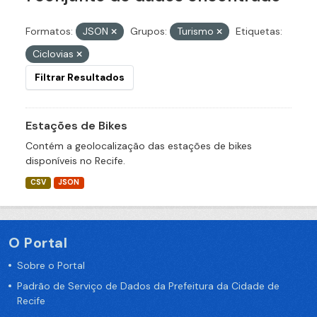
Formatos:
JSON
Grupos:
Turismo
Etiquetas:
Ciclovias
Filtrar Resultados
Estações de Bikes
Contém a geolocalização das estações de bikes
disponíveis no Recife.
CSV
JSON
O Portal
Sobre o Portal
Padrão de Serviço de Dados da Prefeitura da Cidade de
Recife