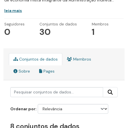
de economia mista integrante da Administração Indireta...
leia mais
Seguidores
Conjuntos de dados
Membros
0
30
1
Conjuntos de dados
Membros
Sobre
Pages
Ordenar por
8 conjuntos de dados