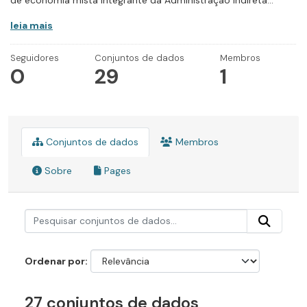
de economia mista integrante da Administração Indireta...
leia mais
Seguidores
Conjuntos de dados
Membros
0
29
1
Conjuntos de dados
Membros
Sobre
Pages
Ordenar por
27 conjuntos de dados