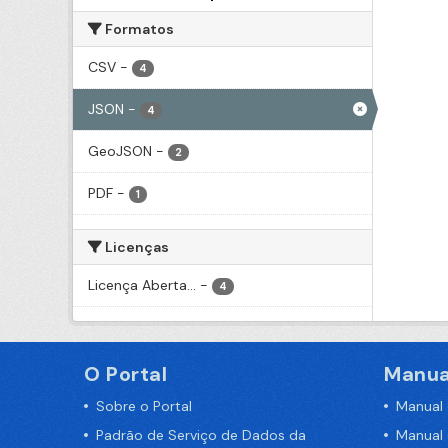
Formatos
CSV
-
4
JSON
-
4
GeoJSON
-
2
PDF
-
1
Licenças
Licença Aberta...
-
4
O Portal
Manua
Sobre o Portal
Manual
Padrão de Serviço de Dados da
Manual