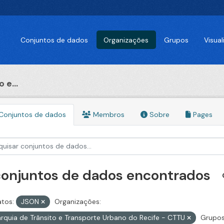
Conjuntos de dados
Organizações
Grupos
Visua
 e...
Conjuntos de dados
Membros
Sobre
Pages
conjuntos de dados encontrados
tos:
JSON
Organizações:
rquia de Trânsito e Transporte Urbano do Recife - CTTU
Grupos