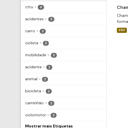
cttu
-
Cham
4
Chama
acidentes
-
3
forma
carro
-
CSV
3
ciclista
-
3
mobilidade
-
3
acidente
-
2
animal
-
2
bicicleta
-
2
caminhão
-
2
ciclomotor
-
2
Mostrar mais Etiquetas