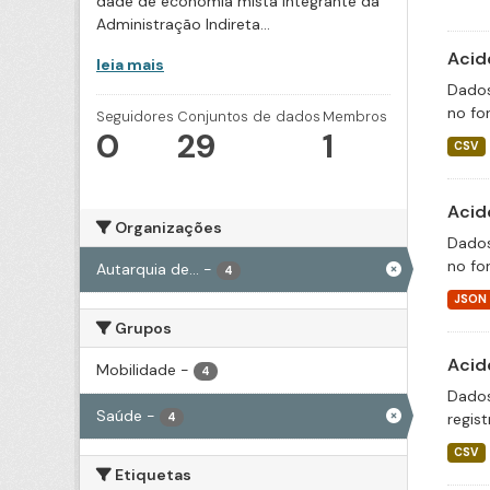
dade de economia mista integrante da
Administração Indireta...
Acid
leia mais
Dados
no fo
Seguidores
Conjuntos de dados
Membros
0
29
1
CSV
Acid
Organizações
Dados
no fo
Autarquia de...
-
4
JSON
Grupos
Acid
Mobilidade
-
4
Dados
Saúde
-
regis
4
CSV
Etiquetas