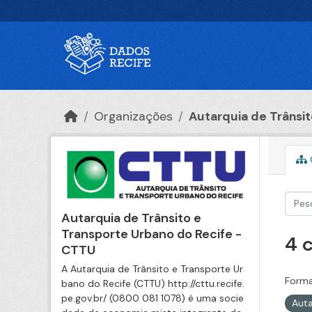
Ir para o conteúdo principal
Organizações
Autarquia de Trânsito
Autarquia de Trânsito e
Transporte Urbano do Recife -
4 
CTTU
A Autarquia de Trânsito e Transporte Ur
Forma
bano do Recife (CTTU) http://cttu.recife.
pe.gov.br/ (0800 081 1078) é uma socie
Auta