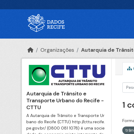
Ir para o conteúdo principal
Organizações
Autarquia de Trânsito
Autarquia de Trânsito e
Transporte Urbano do Recife -
1 
CTTU
A Autarquia de Trânsito e Transporte Ur
Forma
bano do Recife (CTTU) http://cttu.recife.
pe.gov.br/ (0800 081 1078) é uma socie
trân