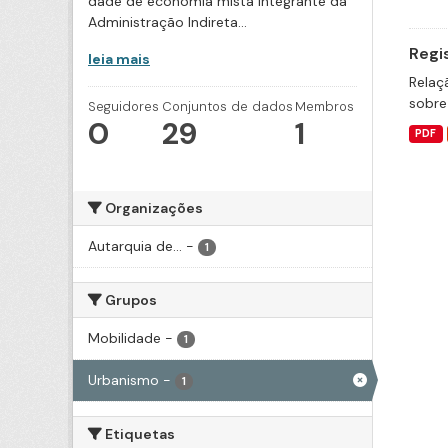
dade de economia mista integrante da
Administração Indireta...
Regi
leia mais
Relaç
sobre
Seguidores
Conjuntos de dados
Membros
0
29
1
PDF
Organizações
Autarquia de...
-
1
Grupos
Mobilidade
-
1
Urbanismo
-
1
Etiquetas