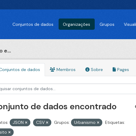
Conjuntos de dados
Organizações
Grupos
Visua
 e...
Conjuntos de dados
Membros
Sobre
Pages
conjunto de dados encontrado
tos:
JSON
CSV
Grupos:
Urbanismo
Etiquetas:
sito