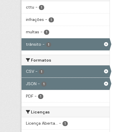
cttu
-
1
infrações
-
1
multas
-
1
trânsito
-
1
Formatos
CSV
-
1
JSON
-
1
PDF
-
1
Licenças
Licença Aberta...
-
1