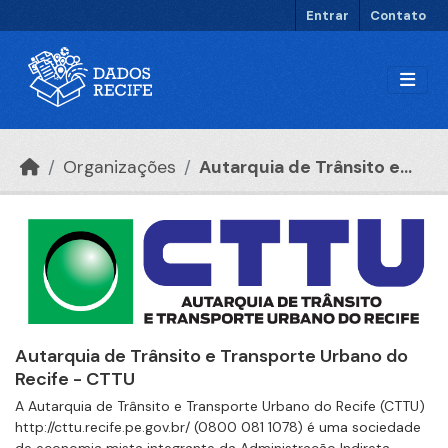
Ir para o conteúdo principal
Entrar
Contato
Organizações
Autarquia de Trânsito e...
Autarquia de Trânsito e Transporte Urbano do
Recife - CTTU
A Autarquia de Trânsito e Transporte Urbano do Recife (CTTU)
http://cttu.recife.pe.gov.br/ (0800 081 1078) é uma sociedade