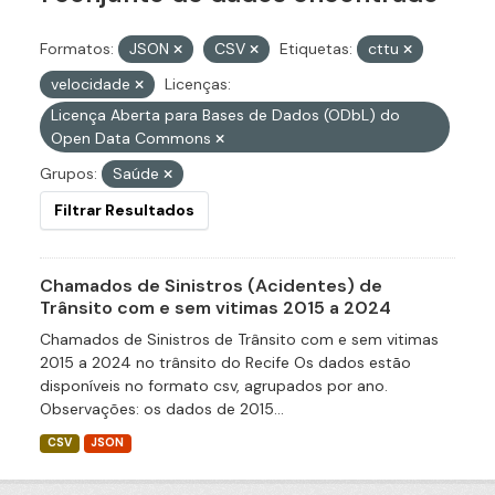
Formatos:
JSON
CSV
Etiquetas:
cttu
velocidade
Licenças:
Licença Aberta para Bases de Dados (ODbL) do
Open Data Commons
Grupos:
Saúde
Filtrar Resultados
Chamados de Sinistros (Acidentes) de
Trânsito com e sem vitimas 2015 a 2024
Chamados de Sinistros de Trânsito com e sem vitimas
2015 a 2024 no trânsito do Recife Os dados estão
disponíveis no formato csv, agrupados por ano.
Observações: os dados de 2015...
CSV
JSON