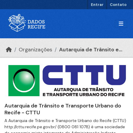
Ir para o conteúdo principal
Entrar
Contato
Organizações
Autarquia de Trânsito e...
Autarquia de Trânsito e Transporte Urbano do
Recife - CTTU
A Autarquia de Trânsito e Transporte Urbano do Recife (CTTU)
http://cttu.recife.pe.gov.br/ (0800 081 1078) é uma sociedade