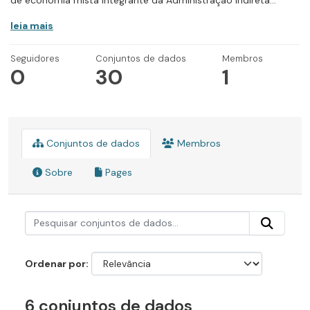
de economia mista integrante da Administração Indireta...
leia mais
Seguidores
Conjuntos de dados
Membros
0
30
1
Conjuntos de dados
Membros
Sobre
Pages
Ordenar por
6 conjuntos de dados