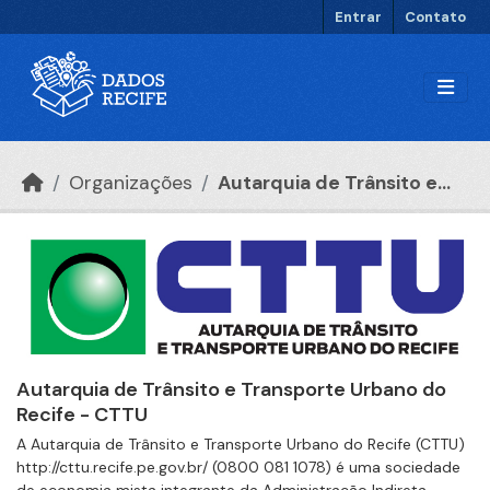
Ir para o conteúdo principal
Entrar
Contato
Organizações
Autarquia de Trânsito e...
Autarquia de Trânsito e Transporte Urbano do
Recife - CTTU
A Autarquia de Trânsito e Transporte Urbano do Recife (CTTU)
http://cttu.recife.pe.gov.br/ (0800 081 1078) é uma sociedade