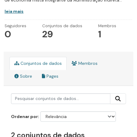
de economia mista integrante da Administração Indireta...
leia mais
Seguidores
Conjuntos de dados
Membros
0
29
1
Conjuntos de dados
Membros
Sobre
Pages
Ordenar por
2 conjuntos de dados