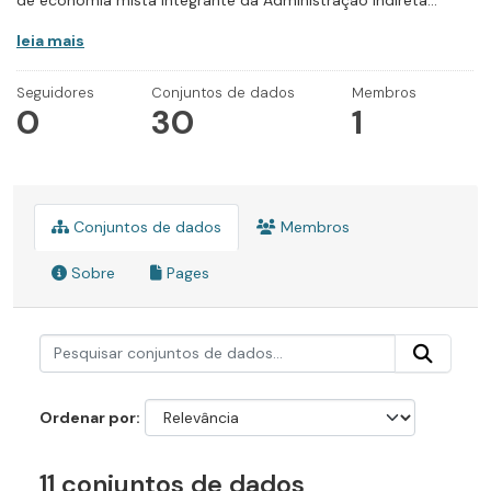
de economia mista integrante da Administração Indireta...
leia mais
Seguidores
Conjuntos de dados
Membros
0
30
1
Conjuntos de dados
Membros
Sobre
Pages
Ordenar por
11 conjuntos de dados