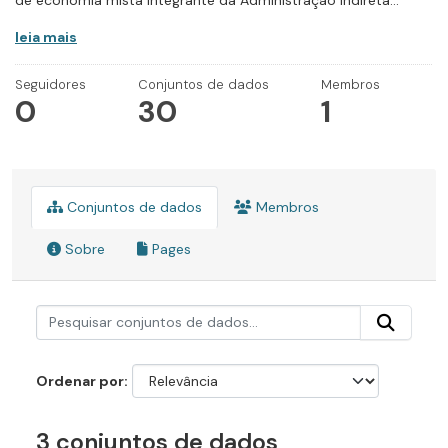
de economia mista integrante da Administração Indireta...
leia mais
Seguidores
Conjuntos de dados
Membros
0
30
1
Conjuntos de dados
Membros
Sobre
Pages
Ordenar por
3 conjuntos de dados