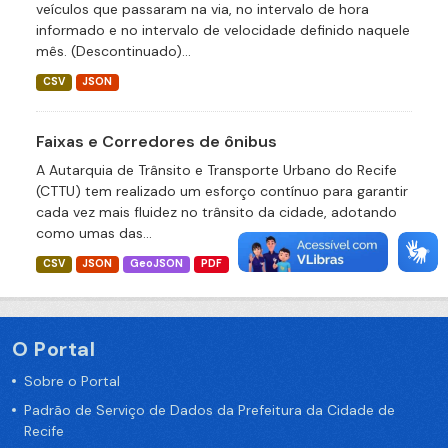
veículos que passaram na via, no intervalo de hora
informado e no intervalo de velocidade definido naquele
mês. (Descontinuado)...
CSV
JSON
Faixas e Corredores de ônibus
A Autarquia de Trânsito e Transporte Urbano do Recife
(CTTU) tem realizado um esforço contínuo para garantir
cada vez mais fluidez no trânsito da cidade, adotando
como umas das...
CSV
JSON
GeoJSON
PDF
O Portal
Sobre o Portal
Padrão de Serviço de Dados da Prefeitura da Cidade de
Recife