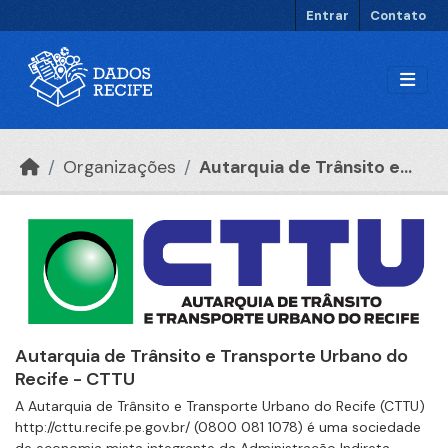
Ir para o conteúdo principal
Entrar
Contato
Organizações
Autarquia de Trânsito e...
Autarquia de Trânsito e Transporte Urbano do
Recife - CTTU
A Autarquia de Trânsito e Transporte Urbano do Recife (CTTU)
http://cttu.recife.pe.gov.br/ (0800 081 1078) é uma sociedade