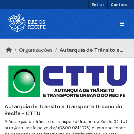
Ir para o conteúdo principal
Entrar
Contato
Organizações
Autarquia de Trânsito e...
Autarquia de Trânsito e Transporte Urbano do
Recife - CTTU
A Autarquia de Trânsito e Transporte Urbano do Recife (CTTU)
http://cttu.recife.pe.gov.br/ (0800 081 1078) é uma sociedade