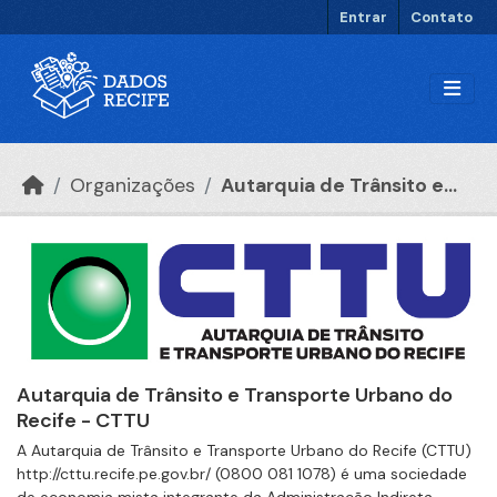
Ir para o conteúdo principal
Entrar
Contato
Organizações
Autarquia de Trânsito e...
Autarquia de Trânsito e Transporte Urbano do
Recife - CTTU
A Autarquia de Trânsito e Transporte Urbano do Recife (CTTU)
http://cttu.recife.pe.gov.br/ (0800 081 1078) é uma sociedade