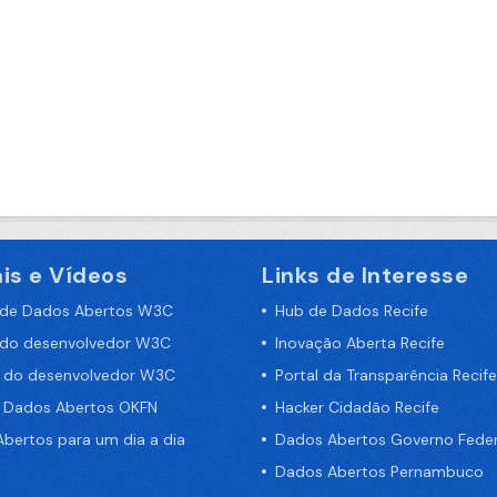
is e Vídeos
Links de Interesse
 de Dados Abertos W3C
Hub de Dados Recife
 do desenvolvedor W3C
Inovação Aberta Recife
a do desenvolvedor W3C
Portal da Transparência Recife
e Dados Abertos OKFN
Hacker Cidadão Recife
bertos para um dia a dia
Dados Abertos Governo Feder
Dados Abertos Pernambuco