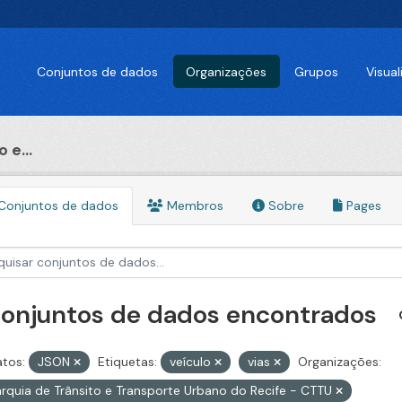
Conjuntos de dados
Organizações
Grupos
Visua
 e...
Conjuntos de dados
Membros
Sobre
Pages
conjuntos de dados encontrados
tos:
JSON
Etiquetas:
veículo
vias
Organizações:
rquia de Trânsito e Transporte Urbano do Recife - CTTU