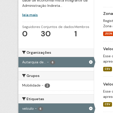
dade de economia mista integrante da
Administração Indireta...
Zona
leia mais
Regis
Zona 
Seguidores
Conjuntos de dados
Membros
0
30
1
JSON
Velo
Organizações
Esse 
apres
Autarquia de...
-
6
CSV
Grupos
Velo
Mobilidade
-
2
Esse 
apres
Etiquetas
CSV
veículo
-
6