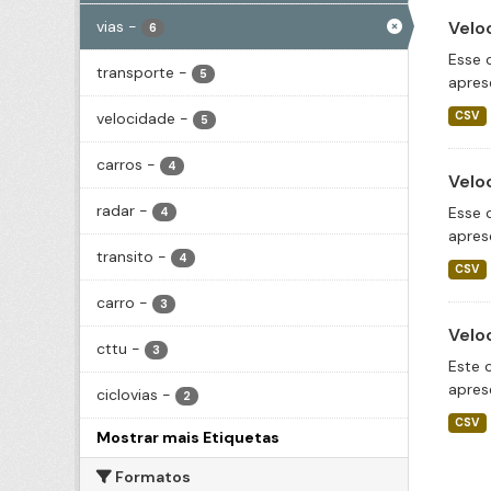
vias
-
Velo
6
Esse 
transporte
-
5
apres
velocidade
-
CSV
5
carros
-
4
Velo
radar
-
Esse 
4
apres
transito
-
4
CSV
carro
-
3
Velo
cttu
-
3
Este 
apres
ciclovias
-
2
CSV
Mostrar mais Etiquetas
Formatos