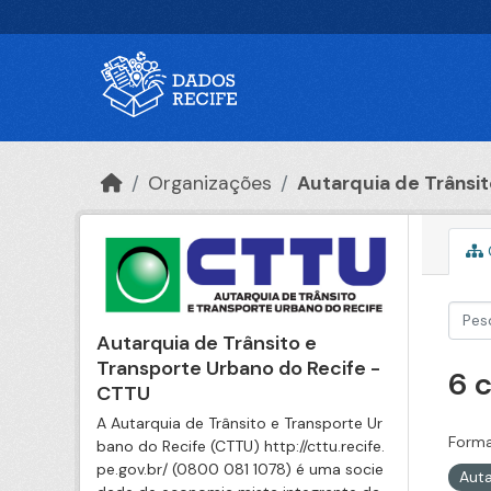
Ir para o conteúdo principal
Organizações
Autarquia de Trânsito
Autarquia de Trânsito e
Transporte Urbano do Recife -
6 
CTTU
A Autarquia de Trânsito e Transporte Ur
Forma
bano do Recife (CTTU) http://cttu.recife.
pe.gov.br/ (0800 081 1078) é uma socie
Auta