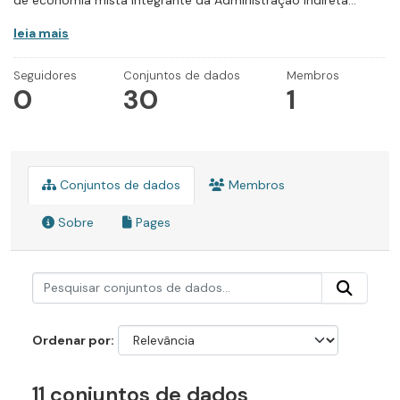
de economia mista integrante da Administração Indireta...
leia mais
Seguidores
Conjuntos de dados
Membros
0
30
1
Conjuntos de dados
Membros
Sobre
Pages
Ordenar por
11 conjuntos de dados