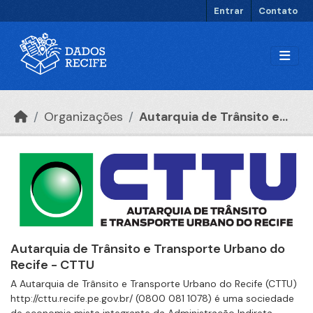
Ir para o conteúdo principal
Entrar
Contato
Organizações
Autarquia de Trânsito e...
Autarquia de Trânsito e Transporte Urbano do
Recife - CTTU
A Autarquia de Trânsito e Transporte Urbano do Recife (CTTU)
http://cttu.recife.pe.gov.br/ (0800 081 1078) é uma sociedade