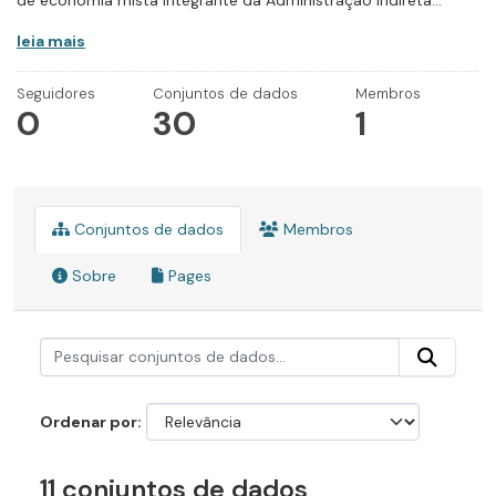
de economia mista integrante da Administração Indireta...
leia mais
Seguidores
Conjuntos de dados
Membros
0
30
1
Conjuntos de dados
Membros
Sobre
Pages
Ordenar por
11 conjuntos de dados