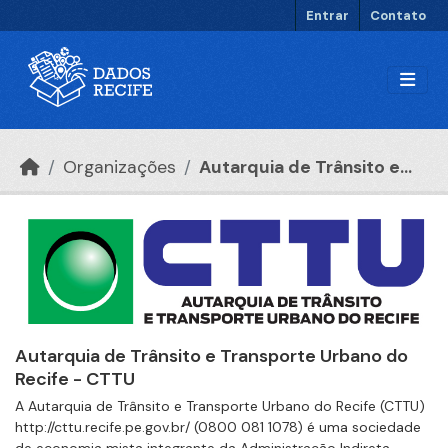
Ir para o conteúdo principal
Entrar
Contato
Organizações
Autarquia de Trânsito e...
Autarquia de Trânsito e Transporte Urbano do
Recife - CTTU
A Autarquia de Trânsito e Transporte Urbano do Recife (CTTU)
http://cttu.recife.pe.gov.br/ (0800 081 1078) é uma sociedade