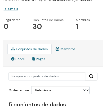
de economia mista integrante da Administração Indireta...
leia mais
Seguidores
Conjuntos de dados
Membros
0
30
1
Conjuntos de dados
Membros
Sobre
Pages
Ordenar por
5 conjuntos de dados