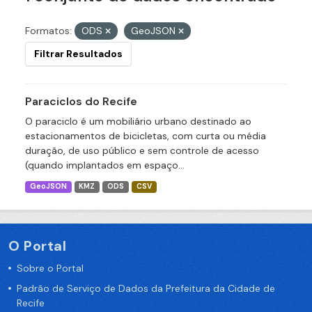
Formatos:
ODS
GeoJSON
Filtrar Resultados
Paraciclos do Recife
O paraciclo é um mobiliário urbano destinado ao
estacionamentos de bicicletas, com curta ou média
duração, de uso público e sem controle de acesso
(quando implantados em espaço...
GeoJSON
KMZ
ODS
CSV
O Portal
Sobre o Portal
Padrão de Serviço de Dados da Prefeitura da Cidade de
Recife