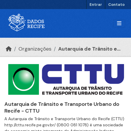
Ir para o conteúdo principal
Entrar
Contato
Organizações
Autarquia de Trânsito e...
Autarquia de Trânsito e Transporte Urbano do
Recife - CTTU
A Autarquia de Trânsito e Transporte Urbano do Recife (CTTU)
http://cttu.recife.pe.gov.br/ (0800 081 1078) é uma sociedade