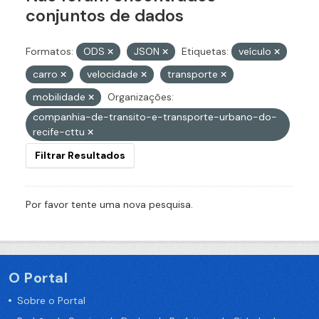
conjuntos de dados
Formatos:
ODS
JSON
Etiquetas:
veículo
carro
velocidade
transporte
mobilidade
Organizações:
companhia-de-transito-e-transporte-urbano-do-
recife-cttu
Filtrar Resultados
Por favor tente uma nova pesquisa.
O Portal
Sobre o Portal