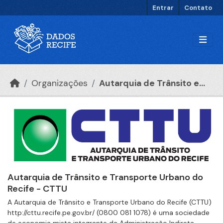
Ir para o conteúdo principal
Entrar
Contato
Organizações
Autarquia de Trânsito e...
Autarquia de Trânsito e Transporte Urbano do
Recife - CTTU
A Autarquia de Trânsito e Transporte Urbano do Recife (CTTU)
http://cttu.recife.pe.gov.br/ (0800 081 1078) é uma sociedade