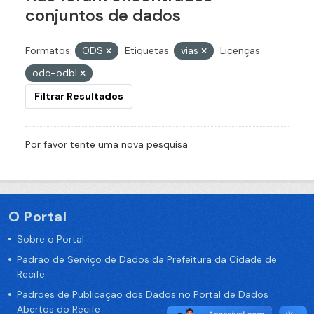
conjuntos de dados
Formatos:
ODS
Etiquetas:
vias
Licenças:
odc-odbl
Filtrar Resultados
Por favor tente uma nova pesquisa.
O Portal
Sobre o Portal
Padrão de Serviço de Dados da Prefeitura da Cidade de
Recife
Padrões de Publicação dos Dados no Portal de Dados
Abertos do Recife