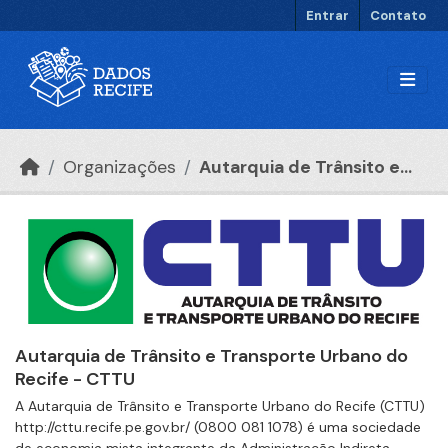
Ir para o conteúdo principal
Entrar
Contato
Organizações
Autarquia de Trânsito e...
Autarquia de Trânsito e Transporte Urbano do
Recife - CTTU
A Autarquia de Trânsito e Transporte Urbano do Recife (CTTU)
http://cttu.recife.pe.gov.br/ (0800 081 1078) é uma sociedade