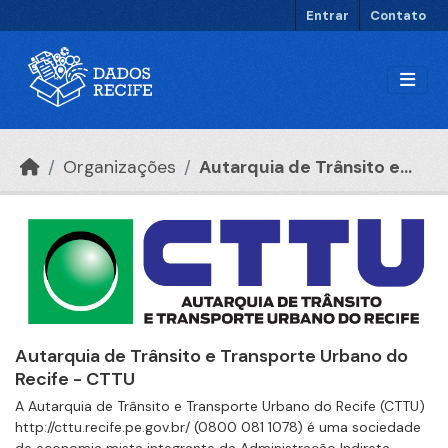
Ir para o conteúdo principal
Entrar
Contato
Organizações
Autarquia de Trânsito e...
Autarquia de Trânsito e Transporte Urbano do
Recife - CTTU
A Autarquia de Trânsito e Transporte Urbano do Recife (CTTU)
http://cttu.recife.pe.gov.br/ (0800 081 1078) é uma sociedade