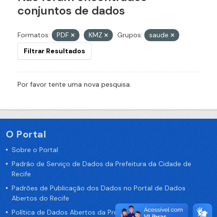
conjuntos de dados
Formatos:
PDF
KMZ
Grupos:
saude
Filtrar Resultados
Por favor tente uma nova pesquisa.
O Portal
Sobre o Portal
Padrão de Serviço de Dados da Prefeitura da Cidade de
Recife
Padrões de Publicação dos Dados no Portal de Dados
Abertos do Recife
Política de Dados Abertos da Prefeitura do Recife