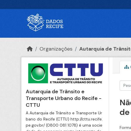
Ir para o conteúdo principal
Organizações
Autarquia de Trânsito
Autarquia de Trânsito e
Transporte Urbano do Recife -
Nã
CTTU
de
A Autarquia de Trânsito e Transporte Ur
bano do Recife (CTTU) http://cttu.recife.
pe.gov.br/ (0800 081 1078) é uma socie
Forma