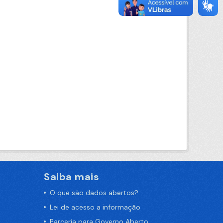
Saiba mais
O que são dados abertos?
Lei de acesso a informação
Parceria para Governo Aberto