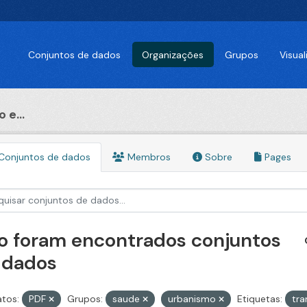
Conjuntos de dados
Organizações
Grupos
Visua
 e...
Conjuntos de dados
Membros
Sobre
Pages
o foram encontrados conjuntos
 dados
tos:
PDF
Grupos:
saude
urbanismo
Etiquetas:
tra