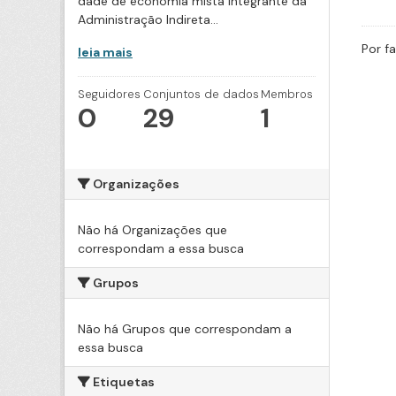
dade de economia mista integrante da
Administração Indireta...
Por f
leia mais
Seguidores
Conjuntos de dados
Membros
0
29
1
Organizações
Não há Organizações que
correspondam a essa busca
Grupos
Não há Grupos que correspondam a
essa busca
Etiquetas