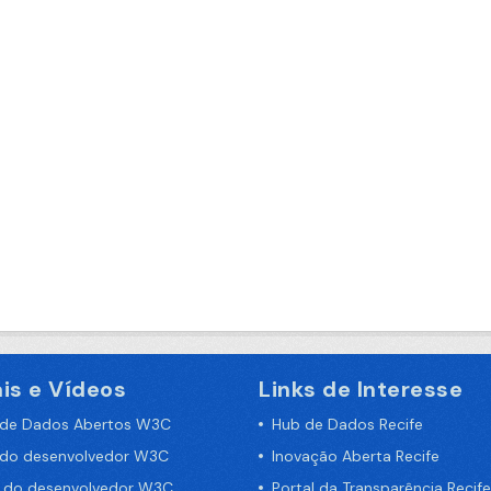
is e Vídeos
Links de Interesse
 de Dados Abertos W3C
Hub de Dados Recife
 do desenvolvedor W3C
Inovação Aberta Recife
a do desenvolvedor W3C
Portal da Transparência Recife