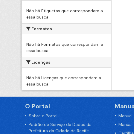
Não há Etiquetas que correspondam a
essa busca
Formatos
Não há Formatos que correspondam a
essa busca
Licenças
Não há Licenças que correspondam a
essa busca
O Portal
Manua
Sobre o Portal
Manual
Padrão de Serviço de Dados da
Manual
Prefeitura da Cidade de Recife
Cartilh