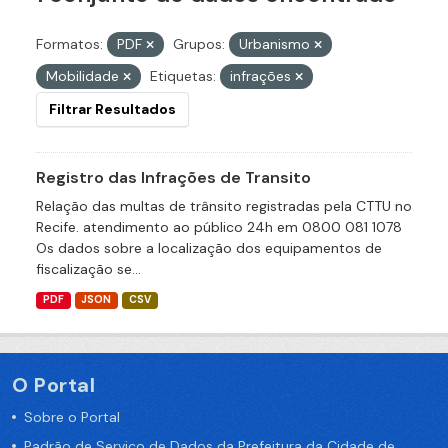
Formatos:
PDF
Grupos:
Urbanismo
Mobilidade
Etiquetas:
infrações
Filtrar Resultados
Registro das Infrações de Transito
Relação das multas de trânsito registradas pela CTTU no
Recife. atendimento ao público 24h em 0800 081 1078
Os dados sobre a localização dos equipamentos de
fiscalização se...
PDF
JSON
CSV
O Portal
Sobre o Portal
Padrão de Serviço de Dados da Prefeitura da Cidade de