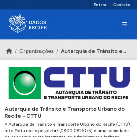
Ir para o conteúdo principal
Entrar
Contato
Organizações
Autarquia de Trânsito e...
Autarquia de Trânsito e Transporte Urbano do
Recife - CTTU
A Autarquia de Trânsito e Transporte Urbano do Recife (CTTU)
http://cttu.recife.pe.gov.br/ (0800 081 1078) é uma sociedade