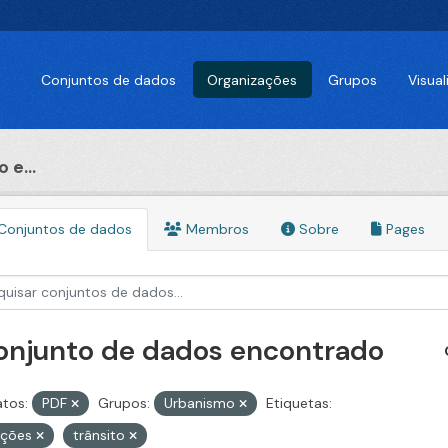
Conjuntos de dados
Organizações
Grupos
Visua
 e...
Conjuntos de dados
Membros
Sobre
Pages
conjunto de dados encontrado
tos:
PDF
Grupos:
Urbanismo
Etiquetas:
ações
trânsito