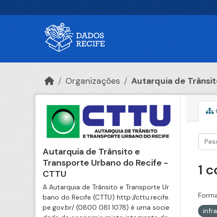
Ir para o conteúdo principal
Organizações
Autarquia de Trânsito
Autarquia de Trânsito e
Transporte Urbano do Recife -
1 
CTTU
A Autarquia de Trânsito e Transporte Ur
Forma
bano do Recife (CTTU) http://cttu.recife.
pe.gov.br/ (0800 081 1078) é uma socie
infr