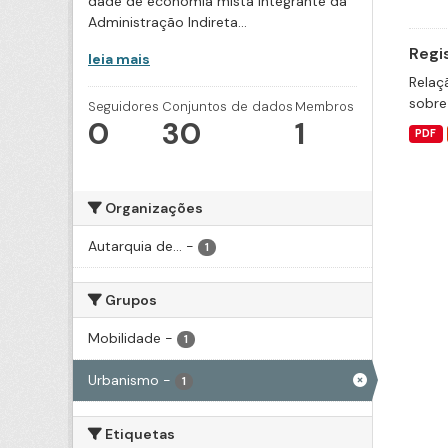
dade de economia mista integrante da
Administração Indireta...
Regi
leia mais
Relaç
sobre
Seguidores
Conjuntos de dados
Membros
0
30
1
PDF
Organizações
Autarquia de...
-
1
Grupos
Mobilidade
-
1
Urbanismo
-
1
Etiquetas