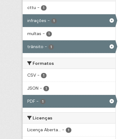
cttu
-
1
infrações
-
1
multas
-
1
trânsito
-
1
Formatos
CSV
-
1
JSON
-
1
PDF
-
1
Licenças
Licença Aberta...
-
1