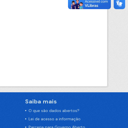
Saiba mais
O que são dados abertos?
Lei de acesso a informação
Parceria para Governo Aberto