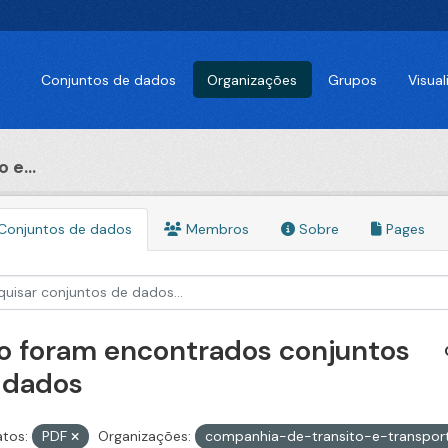
Conjuntos de dados
Organizações
Grupos
Visua
 e...
Conjuntos de dados
Membros
Sobre
Pages
o foram encontrados conjuntos
 dados
tos:
PDF
Organizações:
companhia-de-transito-e-transpor