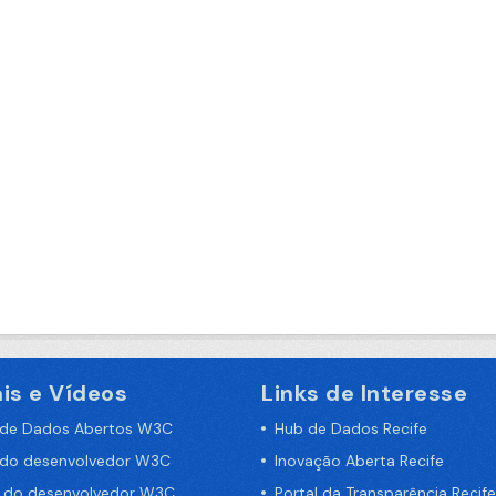
is e Vídeos
Links de Interesse
 de Dados Abertos W3C
Hub de Dados Recife
 do desenvolvedor W3C
Inovação Aberta Recife
a do desenvolvedor W3C
Portal da Transparência Recife