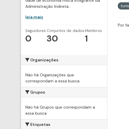
dade de economia mista integrante da
tur
Administração Indireta...
leia mais
Por f
Seguidores
Conjuntos de dados
Membros
0
30
1
Organizações
Não há Organizações que
correspondam a essa busca
Grupos
Não há Grupos que correspondam a
essa busca
Etiquetas