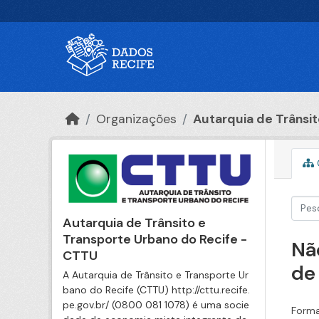
Ir para o conteúdo principal
Organizações
Autarquia de Trânsito
Autarquia de Trânsito e
Transporte Urbano do Recife -
Nã
CTTU
de
A Autarquia de Trânsito e Transporte Ur
bano do Recife (CTTU) http://cttu.recife.
pe.gov.br/ (0800 081 1078) é uma socie
Forma