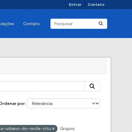
Entrar
Contato
lizações
Contato
Ordenar por
te-urbano-do-recife-cttu
Grupos: