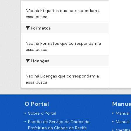
Não há Etiquetas que correspondam a
essa busca
Formatos
Não há Formatos que correspondam a
essa busca
Licenças
Não há Licenças que correspondam a
essa busca
O Portal
Manua
Sobre o Portal
Manual
Padrão de Serviço de Dados da
Manual
Prefeitura da Cidade de Recife
Cartilh