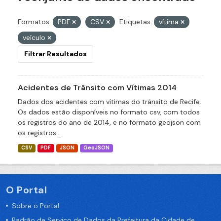
Formatos:
PDF
CSV
Etiquetas:
vítima
veículo
Filtrar Resultados
Acidentes de Trânsito com Vítimas 2014
Dados dos acidentes com vítimas do trânsito de Recife.
Os dados estão disponíveis no formato csv, com todos
os registros do ano de 2014, e no formato geojson com
os registros...
CSV
PDF
JSON
GeoJSON
O Portal
Sobre o Portal
Padrão de Serviço de Dados da Prefeitura da Cidade de