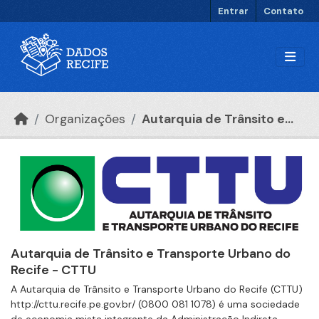
Ir para o conteúdo principal
Entrar
Contato
Organizações
Autarquia de Trânsito e...
Autarquia de Trânsito e Transporte Urbano do
Recife - CTTU
A Autarquia de Trânsito e Transporte Urbano do Recife (CTTU)
http://cttu.recife.pe.gov.br/ (0800 081 1078) é uma sociedade