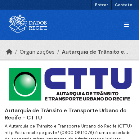
Ir para o conteúdo principal
Entrar
Contato
Organizações
Autarquia de Trânsito e...
Autarquia de Trânsito e Transporte Urbano do
Recife - CTTU
A Autarquia de Trânsito e Transporte Urbano do Recife (CTTU)
http://cttu.recife.pe.gov.br/ (0800 081 1078) é uma sociedade