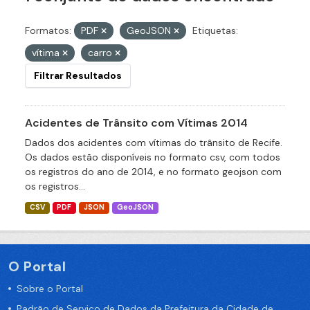
Formatos:
PDF
GeoJSON
Etiquetas:
vítima
carro
Filtrar Resultados
Acidentes de Trânsito com Vítimas 2014
Dados dos acidentes com vítimas do trânsito de Recife.
Os dados estão disponíveis no formato csv, com todos
os registros do ano de 2014, e no formato geojson com
os registros...
CSV
PDF
JSON
GeoJSON
O Portal
Sobre o Portal
Padrão de Serviço de Dados da Prefeitura da Cidade de