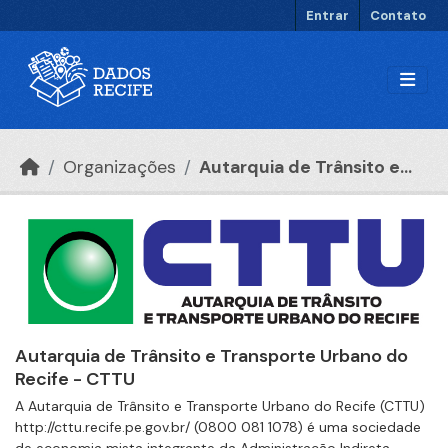
Ir para o conteúdo principal
Entrar
Contato
Organizações
Autarquia de Trânsito e...
Autarquia de Trânsito e Transporte Urbano do
Recife - CTTU
A Autarquia de Trânsito e Transporte Urbano do Recife (CTTU)
http://cttu.recife.pe.gov.br/ (0800 081 1078) é uma sociedade