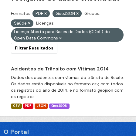
Formatos:
PDF
GeoJSON
Grupos:
Saúde
Licenças:
Licença Aberta para Bases de Dados (ODbL) do
Open Data Commons
Filtrar Resultados
Acidentes de Trânsito com Vítimas 2014
Dados dos acidentes com vítimas do trânsito de Recife.
Os dados estão disponíveis no formato csv, com todos
os registros do ano de 2014, e no formato geojson com
os registros...
CSV
PDF
JSON
GeoJSON
O Portal