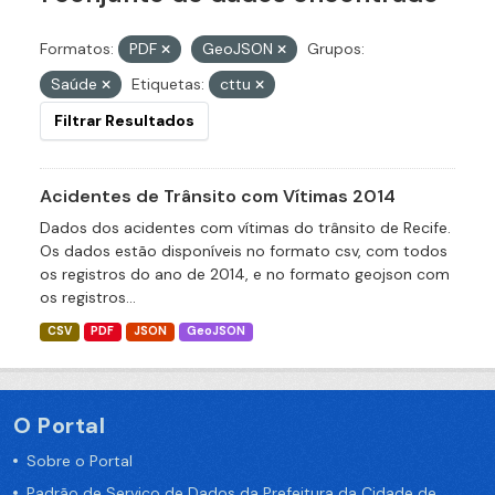
Formatos:
PDF
GeoJSON
Grupos:
Saúde
Etiquetas:
cttu
Filtrar Resultados
Acidentes de Trânsito com Vítimas 2014
Dados dos acidentes com vítimas do trânsito de Recife.
Os dados estão disponíveis no formato csv, com todos
os registros do ano de 2014, e no formato geojson com
os registros...
CSV
PDF
JSON
GeoJSON
O Portal
Sobre o Portal
Padrão de Serviço de Dados da Prefeitura da Cidade de