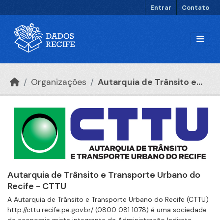
Ir para o conteúdo principal
Entrar
Contato
Organizações
Autarquia de Trânsito e...
Autarquia de Trânsito e Transporte Urbano do
Recife - CTTU
A Autarquia de Trânsito e Transporte Urbano do Recife (CTTU)
http://cttu.recife.pe.gov.br/ (0800 081 1078) é uma sociedade