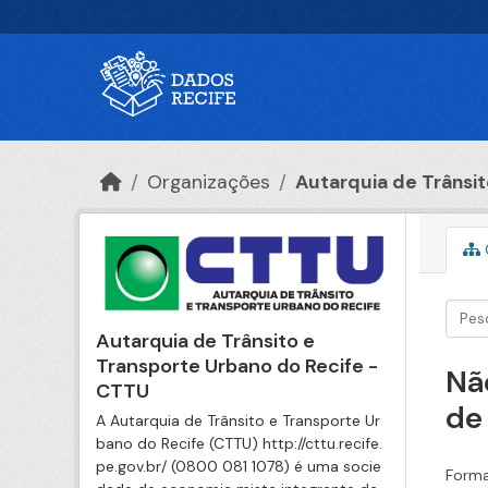
Ir para o conteúdo principal
Organizações
Autarquia de Trânsito
Autarquia de Trânsito e
Transporte Urbano do Recife -
Nã
CTTU
de
A Autarquia de Trânsito e Transporte Ur
bano do Recife (CTTU) http://cttu.recife.
pe.gov.br/ (0800 081 1078) é uma socie
Forma