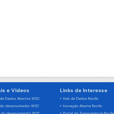
is e Vídeos
Links de Interesse
 de Dados Abertos W3C
Hub de Dados Recife
 do desenvolvedor W3C
Inovação Aberta Recife
a do desenvolvedor W3C
Portal da Transparência Recife