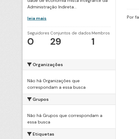
dade de economia mista integrante da
Administração Indireta...
Por f
leia mais
Seguidores
Conjuntos de dados
Membros
0
29
1
Organizações
Não há Organizações que
correspondam a essa busca
Grupos
Não há Grupos que correspondam a
essa busca
Etiquetas