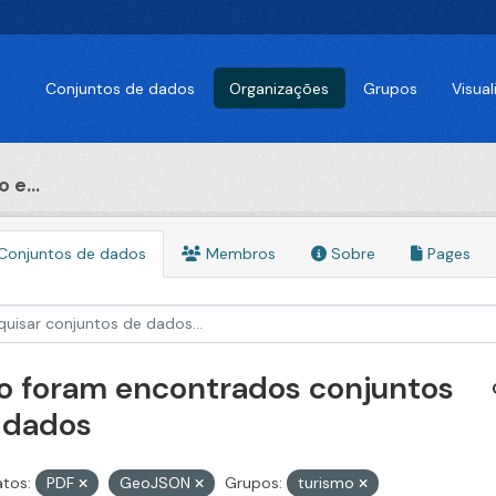
Conjuntos de dados
Organizações
Grupos
Visua
 e...
Conjuntos de dados
Membros
Sobre
Pages
o foram encontrados conjuntos
 dados
tos:
PDF
GeoJSON
Grupos:
turismo