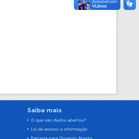
Saiba mais
O que são dados abertos?
Lei de acesso a informação
Parceria para Governo Aberto