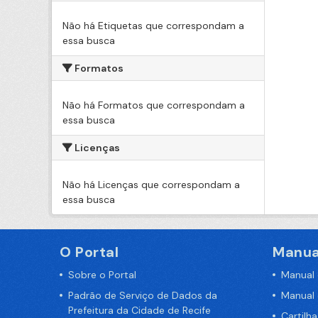
Não há Etiquetas que correspondam a
essa busca
Formatos
Não há Formatos que correspondam a
essa busca
Licenças
Não há Licenças que correspondam a
essa busca
O Portal
Manua
Sobre o Portal
Manual
Padrão de Serviço de Dados da
Manual
Prefeitura da Cidade de Recife
Cartilh