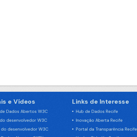
is e Vídeos
Links de Interesse
 de Dados Abertos W3C
Hub de Dados Recife
 do desenvolvedor W3C
Inovação Aberta Recife
a do desenvolvedor W3C
Portal da Transparência Recife