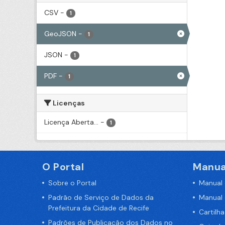
CSV
-
1
GeoJSON
-
1
JSON
-
1
PDF
-
1
Licenças
Licença Aberta...
-
1
O Portal
Manua
Sobre o Portal
Manual
Padrão de Serviço de Dados da
Manual
Prefeitura da Cidade de Recife
Cartilh
Padrões de Publicação dos Dados no