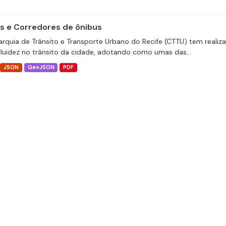
as e Corredores de ônibus
arquia de Trânsito e Transporte Urbano do Recife (CTTU) tem realiz
fluidez no trânsito da cidade, adotando como umas das...
JSON
GeoJSON
PDF