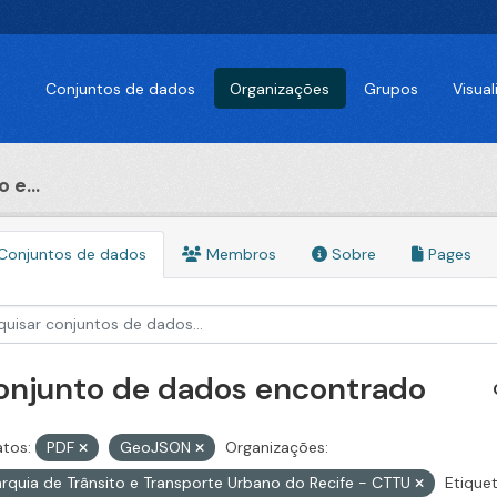
Conjuntos de dados
Organizações
Grupos
Visua
 e...
Conjuntos de dados
Membros
Sobre
Pages
conjunto de dados encontrado
tos:
PDF
GeoJSON
Organizações:
rquia de Trânsito e Transporte Urbano do Recife - CTTU
Etiquet