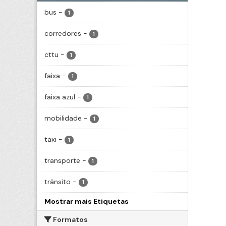
bus
-
1
corredores
-
1
cttu
-
1
faixa
-
1
faixa azul
-
1
mobilidade
-
1
taxi
-
1
transporte
-
1
trânsito
-
1
Mostrar mais Etiquetas
Formatos