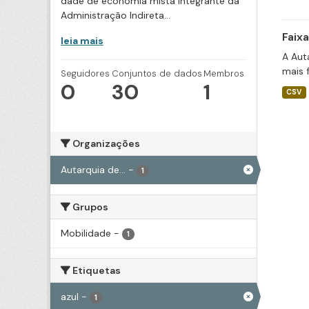
dade de economia mista integrante da
Administração Indireta...
Faix
leia mais
A Aut
mais 
Seguidores
Conjuntos de dados
Membros
0
30
1
CSV
Organizações
Autarquia de...
-
1
Grupos
Mobilidade
-
1
Etiquetas
azul
-
1