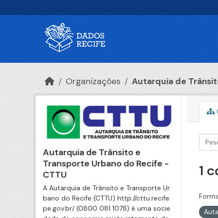
Ir para o conteúdo principal
Organizações
Autarquia de Trânsito
Autarquia de Trânsito e
Transporte Urbano do Recife -
1 
CTTU
A Autarquia de Trânsito e Transporte Ur
Forma
bano do Recife (CTTU) http://cttu.recife.
pe.gov.br/ (0800 081 1078) é uma socie
Auta