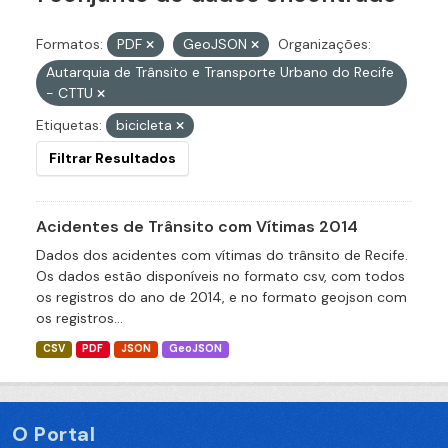
Formatos:
PDF
GeoJSON
Organizações:
Autarquia de Trânsito e Transporte Urbano do Recife
- CTTU
Etiquetas:
bicicleta
Filtrar Resultados
Acidentes de Trânsito com Vítimas 2014
Dados dos acidentes com vítimas do trânsito de Recife.
Os dados estão disponíveis no formato csv, com todos
os registros do ano de 2014, e no formato geojson com
os registros...
CSV
PDF
JSON
GeoJSON
O Portal