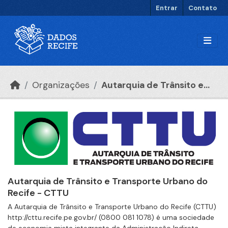
Ir para o conteúdo principal
Entrar
Contato
Organizações
Autarquia de Trânsito e...
Autarquia de Trânsito e Transporte Urbano do
Recife - CTTU
A Autarquia de Trânsito e Transporte Urbano do Recife (CTTU)
http://cttu.recife.pe.gov.br/ (0800 081 1078) é uma sociedade