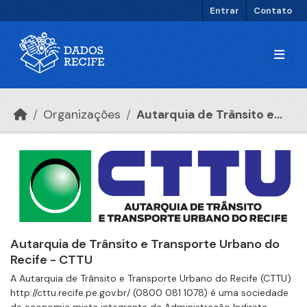
Ir para o conteúdo principal
Entrar
Contato
Organizações
Autarquia de Trânsito e...
Autarquia de Trânsito e Transporte Urbano do
Recife - CTTU
A Autarquia de Trânsito e Transporte Urbano do Recife (CTTU)
http://cttu.recife.pe.gov.br/ (0800 081 1078) é uma sociedade