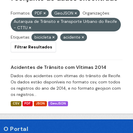
Formatos:
PDF
GeoJSON
Organizações:
Autarquia de Trânsito e Transporte Urbano do Recife
- CTTU
Etiquetas:
bicicleta
acidente
Filtrar Resultados
Acidentes de Trânsito com Vítimas 2014
Dados dos acidentes com vítimas do trânsito de Recife.
Os dados estão disponíveis no formato csv, com todos
os registros do ano de 2014, e no formato geojson com
os registros...
CSV
PDF
JSON
GeoJSON
O Portal