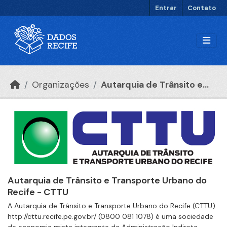
Ir para o conteúdo principal
Entrar
Contato
Organizações
Autarquia de Trânsito e...
Autarquia de Trânsito e Transporte Urbano do
Recife - CTTU
A Autarquia de Trânsito e Transporte Urbano do Recife (CTTU)
http://cttu.recife.pe.gov.br/ (0800 081 1078) é uma sociedade