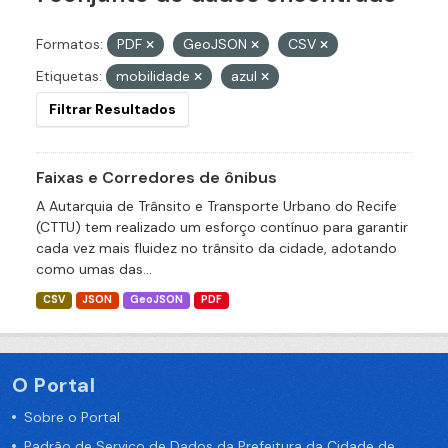
Formatos:
PDF
GeoJSON
CSV
Etiquetas:
mobilidade
azul
Filtrar Resultados
Faixas e Corredores de ônibus
A Autarquia de Trânsito e Transporte Urbano do Recife
(CTTU) tem realizado um esforço contínuo para garantir
cada vez mais fluidez no trânsito da cidade, adotando
como umas das...
CSV
JSON
GeoJSON
PDF
O Portal
Sobre o Portal
Padrão de Serviço de Dados da Prefeitura da Cidade de