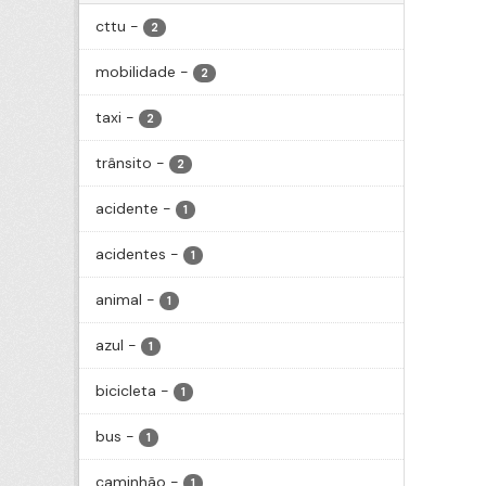
cttu
-
2
mobilidade
-
2
taxi
-
2
trânsito
-
2
acidente
-
1
acidentes
-
1
animal
-
1
azul
-
1
bicicleta
-
1
bus
-
1
caminhão
-
1