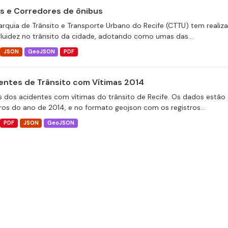
as e Corredores de ônibus
arquia de Trânsito e Transporte Urbano do Recife (CTTU) tem realiz
fluidez no trânsito da cidade, adotando como umas das...
JSON
GeoJSON
PDF
entes de Trânsito com Vítimas 2014
 dos acidentes com vítimas do trânsito de Recife. Os dados estão 
tros do ano de 2014, e no formato geojson com os registros...
PDF
JSON
GeoJSON