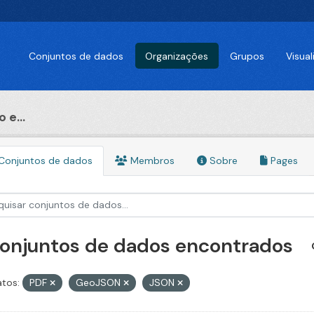
Conjuntos de dados
Organizações
Grupos
Visua
 e...
Conjuntos de dados
Membros
Sobre
Pages
conjuntos de dados encontrados
tos:
PDF
GeoJSON
JSON