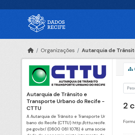
Ir para o conteúdo principal
Organizações
Autarquia de Trânsito
Autarquia de Trânsito e
Transporte Urbano do Recife -
2 
CTTU
A Autarquia de Trânsito e Transporte Ur
Forma
bano do Recife (CTTU) http://cttu.recife.
pe.gov.br/ (0800 081 1078) é uma socie