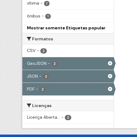
vítima
-
1
ônibus
-
1
Mostrar somente Etiquetas popular
Formatos
CSV
-
2
GeoJSON
-
2
JSON
-
2
PDF
-
2
Licenças
Licença Aberta...
-
2