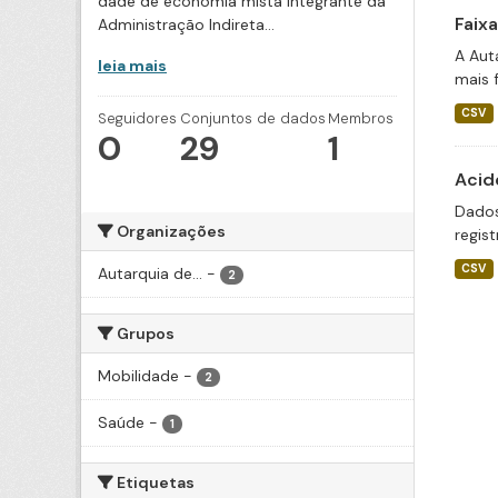
dade de economia mista integrante da
Faix
Administração Indireta...
A Aut
leia mais
mais 
CSV
Seguidores
Conjuntos de dados
Membros
0
29
1
Acid
Dados
Organizações
regis
CSV
Autarquia de...
-
2
Grupos
Mobilidade
-
2
Saúde
-
1
Etiquetas