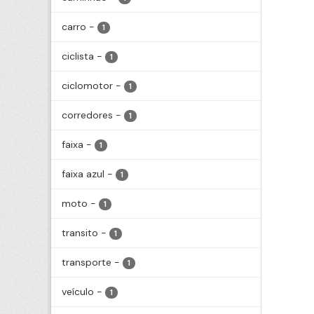
carro
-
1
ciclista
-
1
ciclomotor
-
1
corredores
-
1
faixa
-
1
faixa azul
-
1
moto
-
1
transito
-
1
transporte
-
1
veículo
-
1