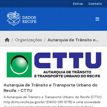
Ir para o conteúdo principal
Entrar
Contato
Organizações
Autarquia de Trânsito e...
Autarquia de Trânsito e Transporte Urbano do
Recife - CTTU
A Autarquia de Trânsito e Transporte Urbano do Recife (CTTU)
http://cttu.recife.pe.gov.br/ (0800 081 1078) é uma sociedade