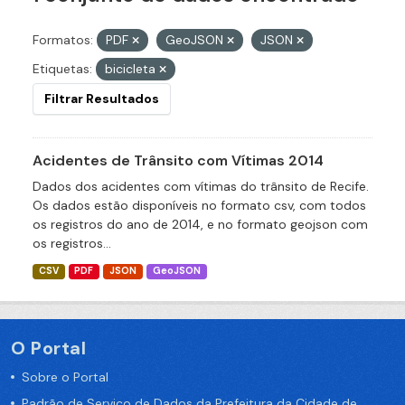
Formatos:
PDF
GeoJSON
JSON
Etiquetas:
bicicleta
Filtrar Resultados
Acidentes de Trânsito com Vítimas 2014
Dados dos acidentes com vítimas do trânsito de Recife.
Os dados estão disponíveis no formato csv, com todos
os registros do ano de 2014, e no formato geojson com
os registros...
CSV
PDF
JSON
GeoJSON
O Portal
Sobre o Portal
Padrão de Serviço de Dados da Prefeitura da Cidade de