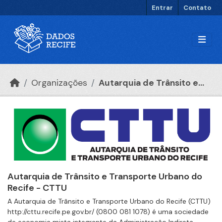
Ir para o conteúdo principal
Entrar
Contato
Organizações
Autarquia de Trânsito e...
Autarquia de Trânsito e Transporte Urbano do
Recife - CTTU
A Autarquia de Trânsito e Transporte Urbano do Recife (CTTU)
http://cttu.recife.pe.gov.br/ (0800 081 1078) é uma sociedade