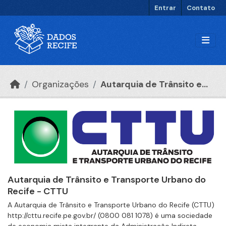
Ir para o conteúdo principal
Entrar
Contato
Organizações
Autarquia de Trânsito e...
Autarquia de Trânsito e Transporte Urbano do
Recife - CTTU
A Autarquia de Trânsito e Transporte Urbano do Recife (CTTU)
http://cttu.recife.pe.gov.br/ (0800 081 1078) é uma sociedade