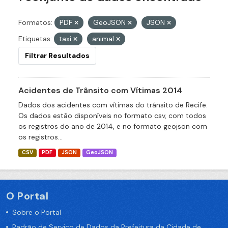
Formatos:
PDF
GeoJSON
JSON
Etiquetas:
taxi
animal
Filtrar Resultados
Acidentes de Trânsito com Vítimas 2014
Dados dos acidentes com vítimas do trânsito de Recife.
Os dados estão disponíveis no formato csv, com todos
os registros do ano de 2014, e no formato geojson com
os registros...
CSV
PDF
JSON
GeoJSON
O Portal
Sobre o Portal
Padrão de Serviço de Dados da Prefeitura da Cidade de