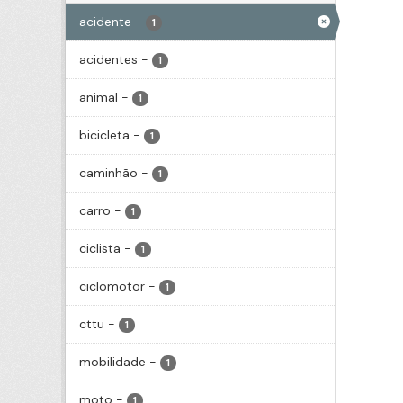
acidente
-
1
acidentes
-
1
animal
-
1
bicicleta
-
1
caminhão
-
1
carro
-
1
ciclista
-
1
ciclomotor
-
1
cttu
-
1
mobilidade
-
1
moto
-
1