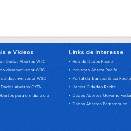
is e Vídeos
Links de Interesse
 de Dados Abertos W3C
Hub de Dados Recife
 do desenvolvedor W3C
Inovação Aberta Recife
a do desenvolvedor W3C
Portal da Transparência Recife
e Dados Abertos OKFN
Hacker Cidadão Recife
bertos para um dia a dia
Dados Abertos Governo Feder
Dados Abertos Pernambuco