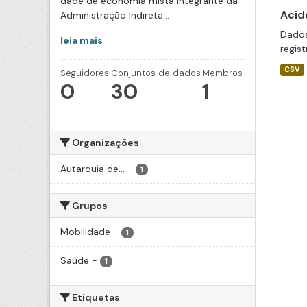
dade de economia mista integrante da
Acid
Administração Indireta...
Dados
leia mais
regis
CSV
Seguidores
Conjuntos de dados
Membros
0
30
1
Organizações
Autarquia de...
-
1
Grupos
Mobilidade
-
1
Saúde
-
1
Etiquetas