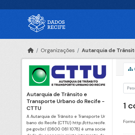
Ir para o conteúdo principal
Organizações
Autarquia de Trânsito
Autarquia de Trânsito e
Transporte Urbano do Recife -
1 
CTTU
A Autarquia de Trânsito e Transporte Ur
Forma
bano do Recife (CTTU) http://cttu.recife.
pe.gov.br/ (0800 081 1078) é uma socie