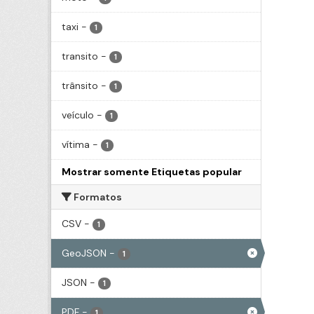
taxi
-
1
transito
-
1
trânsito
-
1
veículo
-
1
vítima
-
1
Mostrar somente Etiquetas popular
Formatos
CSV
-
1
GeoJSON
-
1
JSON
-
1
PDF
-
1