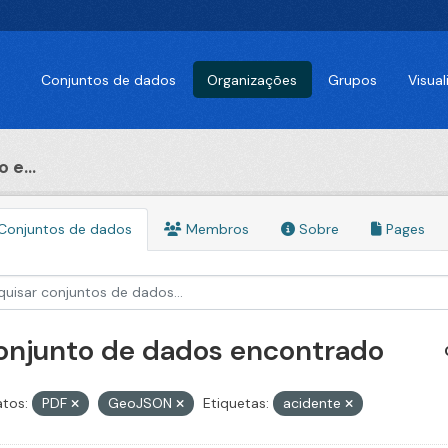
Conjuntos de dados
Organizações
Grupos
Visua
 e...
Conjuntos de dados
Membros
Sobre
Pages
conjunto de dados encontrado
tos:
PDF
GeoJSON
Etiquetas:
acidente