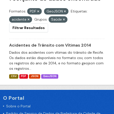
Formatos:
PDF
GeoJSON
Etiquetas:
acidente
Grupos:
Saúde
Filtrar Resultados
Acidentes de Trânsito com Vítimas 2014
Dados dos acidentes com vítimas do trânsito de Recife.
Os dados estão disponíveis no formato csv, com todos
os registros do ano de 2014, e no formato geojson com
os registros...
CSV
PDF
JSON
GeoJSON
O Portal
Sobre o Portal
Padrão de Serviço de Dados da Prefeitura da Cidade de