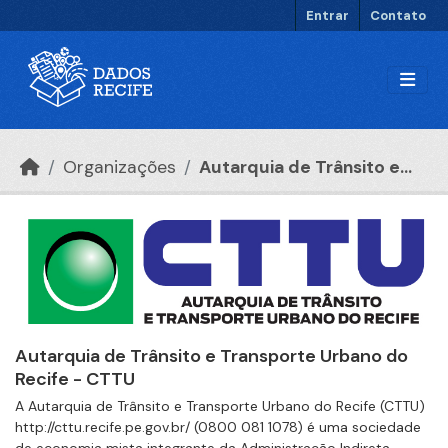
Ir para o conteúdo principal
Entrar
Contato
Organizações
Autarquia de Trânsito e...
Autarquia de Trânsito e Transporte Urbano do
Recife - CTTU
A Autarquia de Trânsito e Transporte Urbano do Recife (CTTU)
http://cttu.recife.pe.gov.br/ (0800 081 1078) é uma sociedade