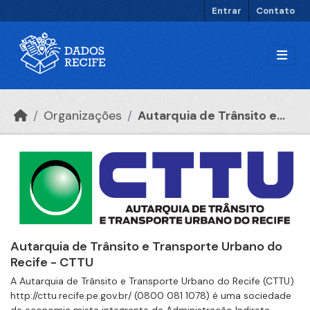
Ir para o conteúdo principal
Entrar
Contato
Organizações
Autarquia de Trânsito e...
Autarquia de Trânsito e Transporte Urbano do
Recife - CTTU
A Autarquia de Trânsito e Transporte Urbano do Recife (CTTU)
http://cttu.recife.pe.gov.br/ (0800 081 1078) é uma sociedade