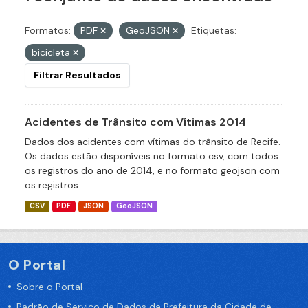
Formatos:
PDF
GeoJSON
Etiquetas:
bicicleta
Filtrar Resultados
Acidentes de Trânsito com Vítimas 2014
Dados dos acidentes com vítimas do trânsito de Recife.
Os dados estão disponíveis no formato csv, com todos
os registros do ano de 2014, e no formato geojson com
os registros...
CSV
PDF
JSON
GeoJSON
O Portal
Sobre o Portal
Padrão de Serviço de Dados da Prefeitura da Cidade de