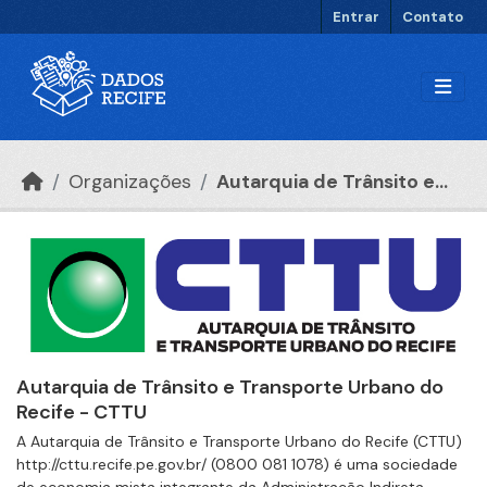
Ir para o conteúdo principal
Entrar
Contato
Organizações
Autarquia de Trânsito e...
Autarquia de Trânsito e Transporte Urbano do
Recife - CTTU
A Autarquia de Trânsito e Transporte Urbano do Recife (CTTU)
http://cttu.recife.pe.gov.br/ (0800 081 1078) é uma sociedade