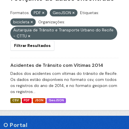
Formatos:
PDF
GeoJSON
Etiquetas:
bicicleta
Organizações:
Autarquia de Trânsito e Transporte Urbano do Recife
- CTTU
Filtrar Resultados
Acidentes de Trânsito com Vítimas 2014
Dados dos acidentes com vítimas do trânsito de Recife.
Os dados estão disponíveis no formato csv, com todos
os registros do ano de 2014, e no formato geojson com
os registros...
CSV
PDF
JSON
GeoJSON
O Portal