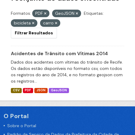
Formatos:
PDF
GeoJSON
Etiquetas:
bicicleta
carro
Filtrar Resultados
Acidentes de Trânsito com Vítimas 2014
Dados dos acidentes com vítimas do trânsito de Recife.
Os dados estão disponíveis no formato csv, com todos
os registros do ano de 2014, e no formato geojson com
os registros...
CSV
PDF
JSON
GeoJSON
O Portal
Sobre o Portal
Padrão de Serviço de Dados da Prefeitura da Cidade de