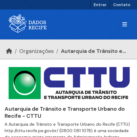
Ir para o conteúdo principal
Entrar
Contato
Organizações
Autarquia de Trânsito e...
Autarquia de Trânsito e Transporte Urbano do
Recife - CTTU
A Autarquia de Trânsito e Transporte Urbano do Recife (CTTU)
http://cttu.recife.pe.gov.br/ (0800 081 1078) é uma sociedade