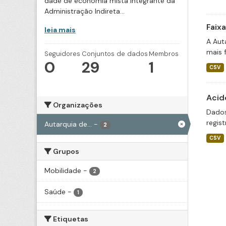
dade de economia mista integrante da
Administração Indireta...
Faix
leia mais
A Aut
mais 
Seguidores
Conjuntos de dados
Membros
0
29
1
CSV
Acid
Organizações
Dados
regis
Autarquia de...
-
2
CSV
Grupos
Mobilidade
-
2
Saúde
-
1
Etiquetas