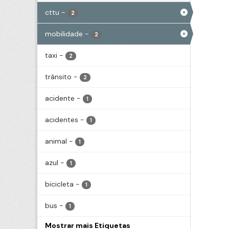
cttu
-
2
mobilidade
-
2
taxi
-
2
trânsito
-
2
acidente
-
1
acidentes
-
1
animal
-
1
azul
-
1
bicicleta
-
1
bus
-
1
Mostrar mais Etiquetas