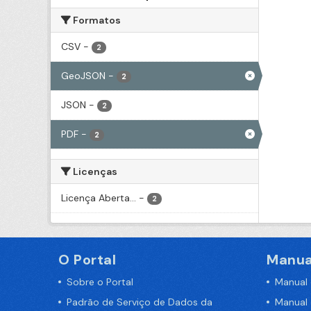
Formatos
CSV
-
2
GeoJSON
-
2
JSON
-
2
PDF
-
2
Licenças
Licença Aberta...
-
2
O Portal
Manua
Sobre o Portal
Manual
Padrão de Serviço de Dados da
Manual