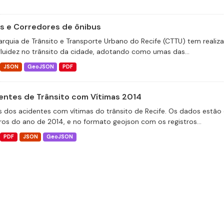
as e Corredores de ônibus
arquia de Trânsito e Transporte Urbano do Recife (CTTU) tem realiz
fluidez no trânsito da cidade, adotando como umas das...
JSON
GeoJSON
PDF
entes de Trânsito com Vítimas 2014
 dos acidentes com vítimas do trânsito de Recife. Os dados estão 
tros do ano de 2014, e no formato geojson com os registros...
PDF
JSON
GeoJSON