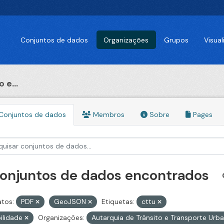
Conjuntos de dados
Organizações
Grupos
Visua
 e...
Conjuntos de dados
Membros
Sobre
Pages
conjuntos de dados encontrados
tos:
PDF
GeoJSON
Etiquetas:
cttu
ilidade
Organizações:
Autarquia de Trânsito e Transporte Urb