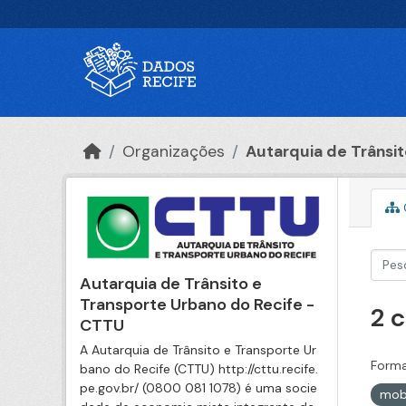
Ir para o conteúdo principal
Organizações
Autarquia de Trânsito
Autarquia de Trânsito e
Transporte Urbano do Recife -
2 
CTTU
A Autarquia de Trânsito e Transporte Ur
Forma
bano do Recife (CTTU) http://cttu.recife.
pe.gov.br/ (0800 081 1078) é uma socie
mob