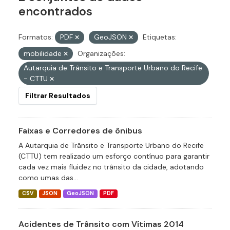
encontrados
Formatos:
PDF
GeoJSON
Etiquetas:
mobilidade
Organizações:
Autarquia de Trânsito e Transporte Urbano do Recife
- CTTU
Filtrar Resultados
Faixas e Corredores de ônibus
A Autarquia de Trânsito e Transporte Urbano do Recife
(CTTU) tem realizado um esforço contínuo para garantir
cada vez mais fluidez no trânsito da cidade, adotando
como umas das...
CSV
JSON
GeoJSON
PDF
Acidentes de Trânsito com Vítimas 2014