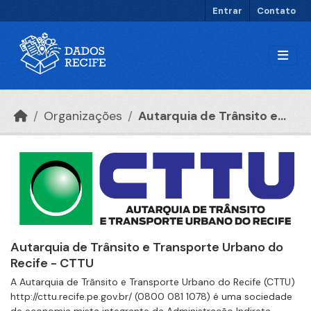
Ir para o conteúdo principal
Entrar
Contato
Organizações
Autarquia de Trânsito e...
Autarquia de Trânsito e Transporte Urbano do
Recife - CTTU
A Autarquia de Trânsito e Transporte Urbano do Recife (CTTU)
http://cttu.recife.pe.gov.br/ (0800 081 1078) é uma sociedade