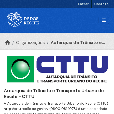
Ir para o conteúdo principal
Entrar
Contato
Organizações
Autarquia de Trânsito e...
Autarquia de Trânsito e Transporte Urbano do
Recife - CTTU
A Autarquia de Trânsito e Transporte Urbano do Recife (CTTU)
http://cttu.recife.pe.gov.br/ (0800 081 1078) é uma sociedade