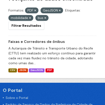
Formatos:
PDF
GeoJSON
Etiquetas:
mobilidade
bus
Filtrar Resultados
Faixas e Corredores de ônibus
A Autarquia de Trânsito e Transporte Urbano do Recife
(CTTU) tem realizado um esforço contínuo para garantir
cada vez mais fluidez no trânsito da cidade, adotando
como umas das...
CSV
JSON
GeoJSON
PDF
O Portal
Sobre o Portal
Padrão de Serviço de Dados da Prefeitura da Cidade de