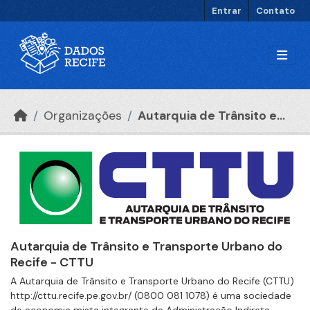
Ir para o conteúdo principal
Entrar
Contato
Organizações
Autarquia de Trânsito e...
Autarquia de Trânsito e Transporte Urbano do
Recife - CTTU
A Autarquia de Trânsito e Transporte Urbano do Recife (CTTU)
http://cttu.recife.pe.gov.br/ (0800 081 1078) é uma sociedade